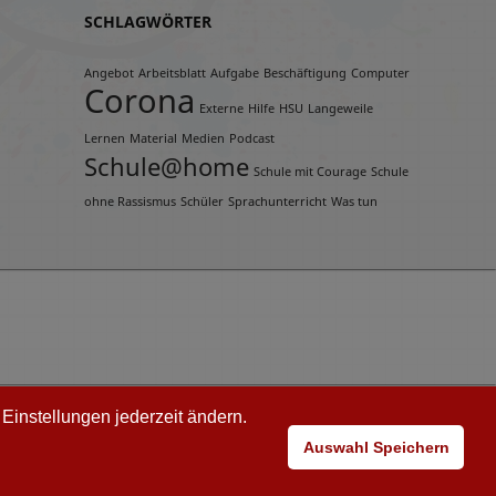
SCHLAGWÖRTER
Angebot
Arbeitsblatt
Aufgabe
Beschäftigung
Computer
Corona
Externe
Hilfe
HSU
Langeweile
Lernen
Material
Medien
Podcast
Schule@home
Schule mit Courage
Schule
ohne Rassismus
Schüler
Sprachunterricht
Was tun
Einstellungen jederzeit ändern.
Auswahl Speichern