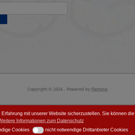
Copyright © 2026 .
Powered by
Fleming
rfahrung mit unserer Website sicherzustellen. Sie können die 
Weitere Informationen zum Datenschutz
ndige Cookies
nicht notwendige Drittanbieter Cookies
ige Cookies
nicht notwendige Drittanbieter Cookies