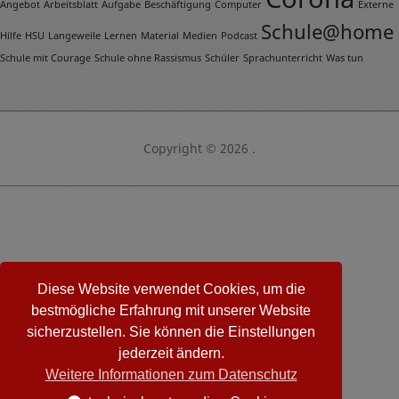
Angebot
Arbeitsblatt
Aufgabe
Beschäftigung
Computer
Externe
Schule@home
Hilfe
HSU
Langeweile
Lernen
Material
Medien
Podcast
Schule mit Courage
Schule ohne Rassismus
Schüler
Sprachunterricht
Was tun
Copyright © 2026 .
Diese Website verwendet Cookies, um die
bestmögliche Erfahrung mit unserer Website
sicherzustellen. Sie können die Einstellungen
jederzeit ändern.
Weitere Informationen zum Datenschutz