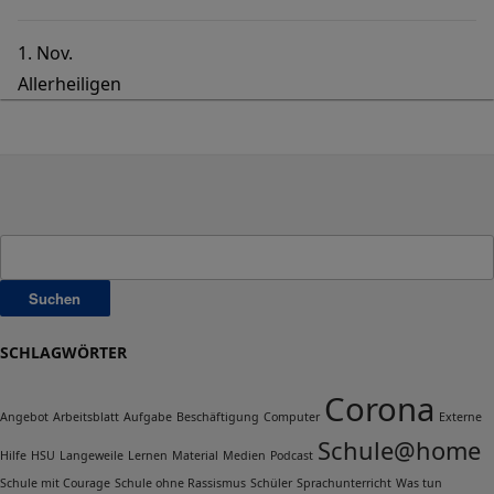
1. Nov.
Allerheiligen
Suchen
nach:
SCHLAGWÖRTER
Corona
Angebot
Arbeitsblatt
Aufgabe
Beschäftigung
Computer
Externe
Schule@home
Hilfe
HSU
Langeweile
Lernen
Material
Medien
Podcast
Schule mit Courage
Schule ohne Rassismus
Schüler
Sprachunterricht
Was tun