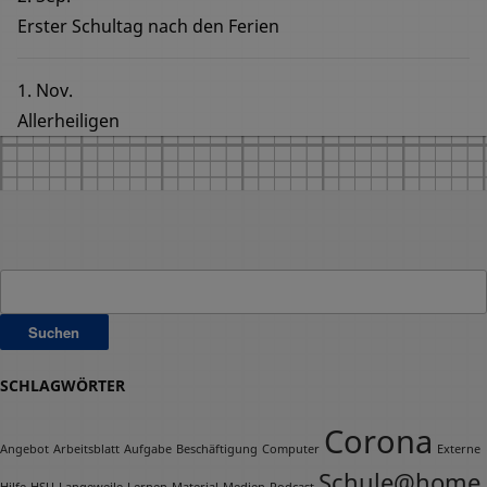
Erster Schultag nach den Ferien
1. Nov.
Allerheiligen
Suchen
nach:
SCHLAGWÖRTER
Corona
Angebot
Arbeitsblatt
Aufgabe
Beschäftigung
Computer
Externe
Schule@home
Hilfe
HSU
Langeweile
Lernen
Material
Medien
Podcast