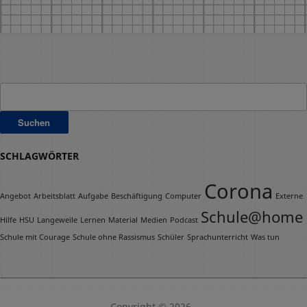
Suchen
nach:
SCHLAGWÖRTER
Corona
Angebot
Arbeitsblatt
Aufgabe
Beschäftigung
Computer
Externe
Schule@home
Hilfe
HSU
Langeweile
Lernen
Material
Medien
Podcast
Schule mit Courage
Schule ohne Rassismus
Schüler
Sprachunterricht
Was tun
Copyright © 2026 .