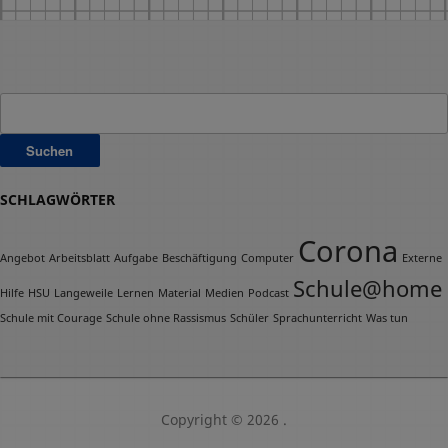
Suchen
nach:
SCHLAGWÖRTER
Corona
Angebot
Arbeitsblatt
Aufgabe
Beschäftigung
Computer
Externe
Schule@home
Hilfe
HSU
Langeweile
Lernen
Material
Medien
Podcast
Schule mit Courage
Schule ohne Rassismus
Schüler
Sprachunterricht
Was tun
Copyright © 2026 .